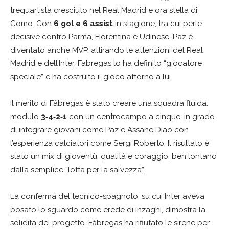
trequartista cresciuto nel Real Madrid e ora stella di
Como. Con
6 gol e 6 assist
in stagione, tra cui perle
decisive contro Parma, Fiorentina e Udinese, Paz è
diventato anche MVP, attirando le attenzioni del Real
Madrid e dell’Inter. Fabregas lo ha definito “giocatore
speciale” e ha costruito il gioco attorno a lui.
Il merito di Fàbregas è stato creare una squadra fluida:
modulo
3‑4‑2‑1
con un centrocampo a cinque, in grado
di integrare giovani come Paz e Assane Diao con
l’esperienza calciatori come Sergi Roberto. Il risultato è
stato un mix di gioventù, qualità e coraggio, ben lontano
dalla semplice “lotta per la salvezza”.
La conferma del tecnico-spagnolo, su cui Inter aveva
posato lo sguardo come erede di Inzaghi, dimostra la
solidità del progetto. Fàbregas ha rifiutato le sirene per