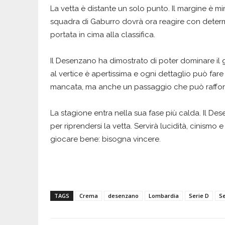
La vetta è distante un solo punto. Il margine è mi
squadra di Gaburro dovrà ora reagire con determ
portata in cima alla classifica.
Il Desenzano ha dimostrato di poter dominare il gi
al vertice è apertissima e ogni dettaglio può fare
mancata, ma anche un passaggio che può raffor
La stagione entra nella sua fase più calda. Il De
per riprendersi la vetta. Servirà lucidità, cinismo 
giocare bene: bisogna vincere.
TAGS
Crema
desenzano
Lombardia
Serie D
Se