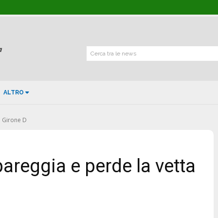
Cerca tra le news
ALTRO
l Girone D
areggia e perde la vetta