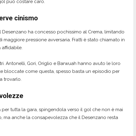
 gol può costare caro.
serve cinismo
va. Il Desenzano ha concesso pochissimo al Crema, limitando
 maggiore pressione avversaria. Fratti è stato chiamato in
affidabile.
tri. Antonelli, Gori, Origlio e Barwuah hanno avuto le loro
tite bloccate come questa, spesso basta un episodio per
a trovarlo.
evolezze
a per tutta la gara, spingendola verso il gol che non è mai
uto, ma anche la consapevolezza che il Desenzano resta