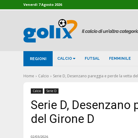
Venerdì 7 Agosto 2026
CALCIO
FUTSAL
FEMMINILE
REGIONI
Home
Calcio
Serie D, Desenzano pareggia e perde la vetta de
Calcio
Serie D
Serie D, Desenzano p
del Girone D
02/03/2026