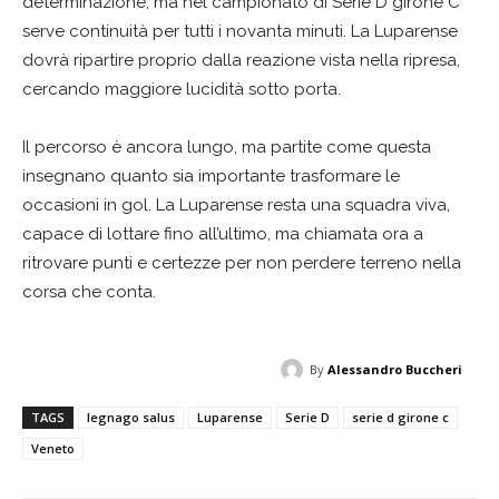
determinazione, ma nel campionato di Serie D girone C
serve continuità per tutti i novanta minuti. La Luparense
dovrà ripartire proprio dalla reazione vista nella ripresa,
cercando maggiore lucidità sotto porta.
Il percorso è ancora lungo, ma partite come questa
insegnano quanto sia importante trasformare le
occasioni in gol. La Luparense resta una squadra viva,
capace di lottare fino all’ultimo, ma chiamata ora a
ritrovare punti e certezze per non perdere terreno nella
corsa che conta.
By
Alessandro Buccheri
TAGS
legnago salus
Luparense
Serie D
serie d girone c
Veneto