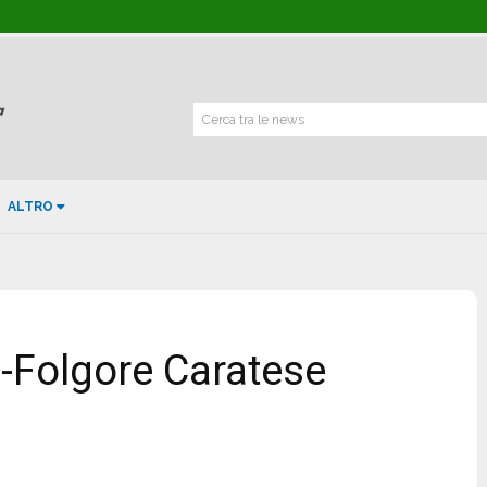
Cerca tra le news
ALTRO
1
o-Folgore Caratese