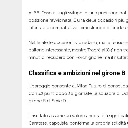
Al 66’ Ossola, sugli sviluppi di una punizione ba
posizione ravvicinata. È una delle occasioni più 
intensità e compattezza, dimostrando di credere
Nel finale le occasioni si diradano, ma la tension
pallone interessante, mentre Traorè all’83’ non tr
minuti di recupero con Forchignone, ma il risultato
Classifica e ambizioni nel girone B
Il pareggio consente al Milan Futuro di consolidar
Con 42 punti dopo 26 giornate, la squadra di Od
girone B di Serie D.
Il risultato assume un valore ancora più significa
Caratese, capolista, conferma la propria solidit