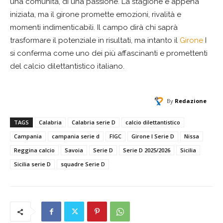
una comunità, di una passione. La stagione è appena
iniziata, ma il girone promette emozioni, rivalità e
momenti indimenticabili. Il campo dirà chi saprà
trasformare il potenziale in risultati, ma intanto il
Girone
I
si conferma come uno dei più affascinanti e promettenti
del calcio dilettantistico italiano.
By
Redazione
TAGS
Calabria
Calabria serie D
calcio dilettantistico
Campania
campania serie d
FIGC
Girone I Serie D
Nissa
Reggina calcio
Savoia
Serie D
Serie D 2025/2026
Sicilia
Sicilia serie D
squadre Serie D