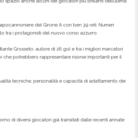
 spazio anche alcuni dei giocatori più brillanti dell’ultima
ì, capocannoniere del Girone A con ben 39 reti. Numeri
lo tra i protagonisti del nuovo corso azzurro.
nte Grosseto, autore di 26 gol e tra i migliori marcatori
i che potrebbero rappresentare risorse importanti per il
ualità tecniche, personalità e capacità di adattamento dei
torno di diversi giocatori già transitati dalle recenti annate