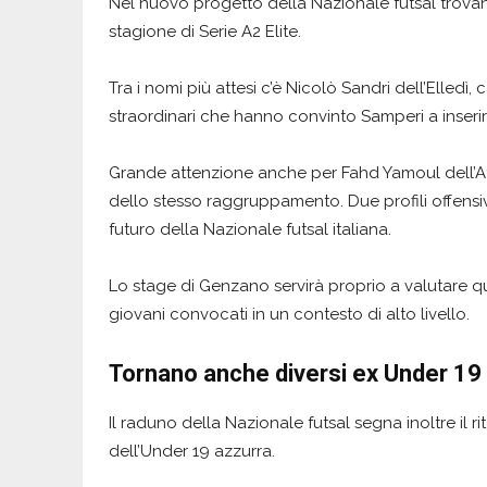
Nel nuovo progetto della Nazionale futsal trovano
stagione di Serie A2 Elite.
Tra i nomi più attesi c’è Nicolò Sandri dell’Elled
straordinari che hanno convinto Samperi a inserir
Grande attenzione anche per Fahd Yamoul dell’Atla
dello stesso raggruppamento. Due profili offensiv
futuro della Nazionale futsal italiana.
Lo stage di Genzano servirà proprio a valutare q
giovani convocati in un contesto di alto livello.
Tornano anche diversi ex Under 19
Il raduno della Nazionale futsal segna inoltre il ri
dell’Under 19 azzurra.