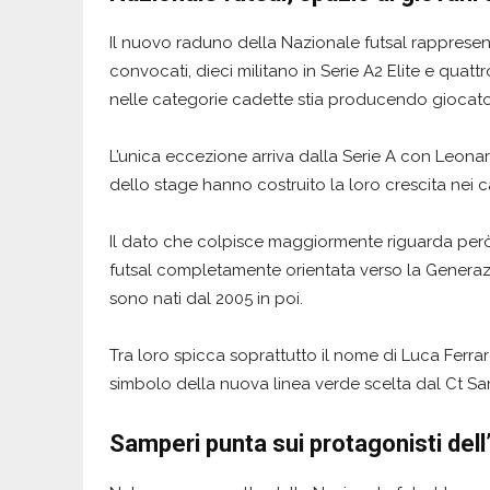
Il nuovo raduno della Nazionale futsal rappresenta
convocati, dieci militano in Serie A2 Elite e quatt
nelle categorie cadette stia producendo giocator
L’unica eccezione arriva dalla Serie A con Leonard
dello stage hanno costruito la loro crescita nei ca
Il dato che colpisce maggiormente riguarda però l
futsal completamente orientata verso la Generazi
sono nati dal 2005 in poi.
Tra loro spicca soprattutto il nome di Luca Ferra
simbolo della nuova linea verde scelta dal Ct Sa
Samperi punta sui protagonisti dell’