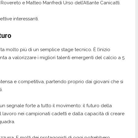
 Rovereto e Matteo Manfredi Urso dell’Atlante Canicattì.
tive interessanti.
turo
a molto più di un semplice stage tecnico. È l’inizio
 a valorizzare i migliori talenti emergenti del calcio a 5
tensa e competitiva, partendo proprio dai giovani che si
i.
n segnale forte a tutto il movimento: il futuro della
al lavoro nei campionati cadetti e dalla capacità di creare
squadra.
urra. E molti dei protagonisti di oggi potrebbero