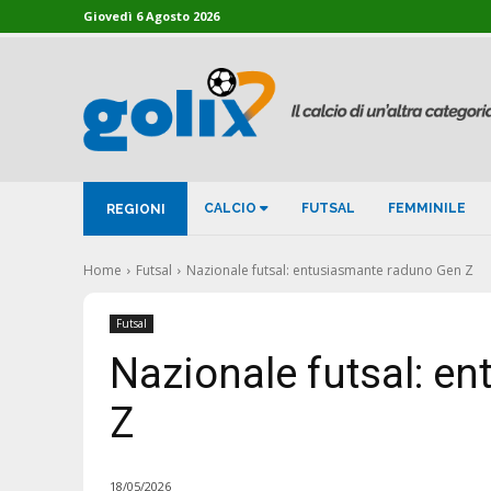
Giovedì 6 Agosto 2026
CALCIO
FUTSAL
FEMMINILE
REGIONI
Home
Futsal
Nazionale futsal: entusiasmante raduno Gen Z
Futsal
Nazionale futsal: e
Z
18/05/2026