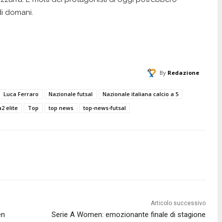
 di domani.
By
Redazione
Luca Ferraro
Nazionale futsal
Nazionale italiana calcio a 5
a2 elite
Top
top news
top-news-futsal
Articolo successivo
en
Serie A Women: emozionante finale di stagione