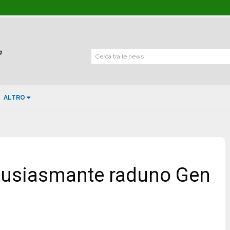
Cerca tra le news
ALTRO
ntusiasmante raduno Gen