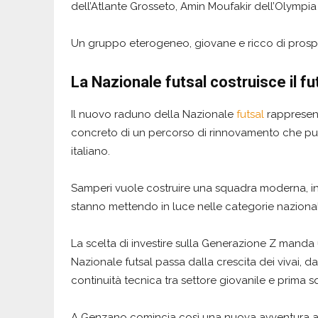
dell’Atlante Grosseto, Amin Moufakir dell’Olympia
Un gruppo eterogeneo, giovane e ricco di prospet
La Nazionale futsal costruisce il fu
Il nuovo raduno della Nazionale
futsal
rappresent
concreto di un percorso di rinnovamento che punta
italiano.
Samperi vuole costruire una squadra moderna, in
stanno mettendo in luce nelle categorie nazional
La scelta di investire sulla Generazione Z manda u
Nazionale futsal passa dalla crescita dei vivai, d
continuità tecnica tra settore giovanile e prima 
A Genzano comincia così una nuova avventura azz